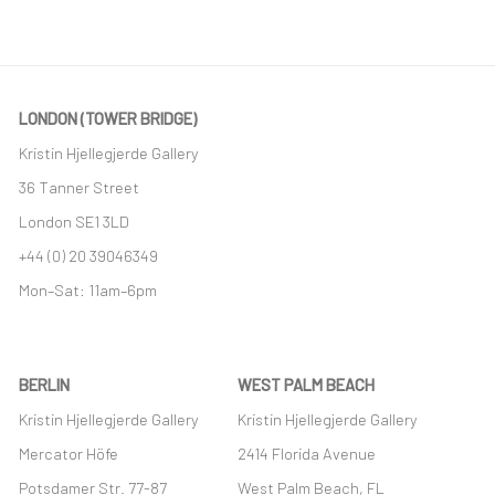
LONDON (TOWER BRIDGE)
Kristin Hjellegjerde Gallery
36 Tanner Street
London SE1 3LD
+44 (0) 20 39046349
Mon–Sat: 11am–6pm
BERLIN
WEST PALM BEACH
Kristin Hjellegjerde Gallery
Kristin Hjellegjerde Gallery
Mercator Höfe
2414 Florida Avenue
Potsdamer Str. 77-87
West Palm Beach, FL